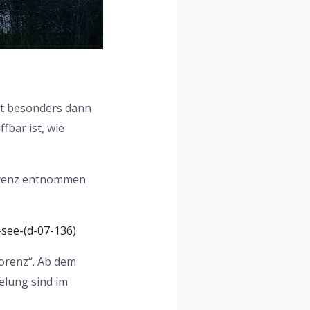
ist besonders dann
bar ist, wie
lorenz entnommen
see-(d-07-136)
lorenz“. Ab dem
elung sind im