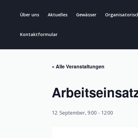
Zum
Inhalt
Über uns
Aktuelles
Gewässer
Organisatorisc
springen
Kontaktformular
« Alle Veranstaltungen
Arbeitseinsat
12. September, 9:00
-
12:00