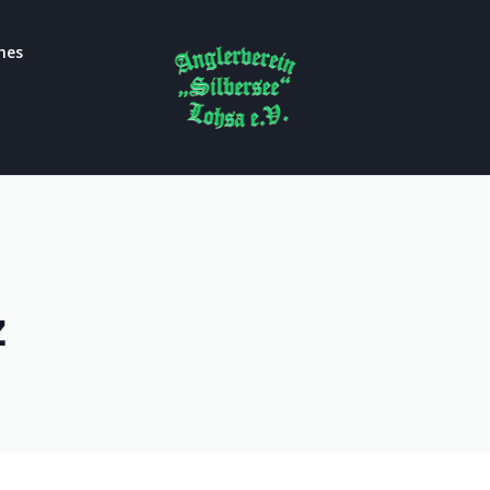
hes
z