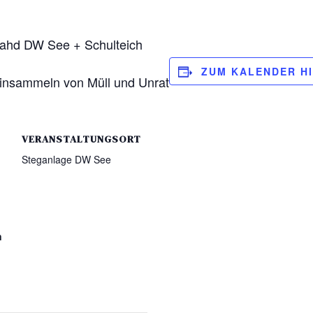
mahd DW See + Schulteich
ZUM KALENDER H
insammeln von Müll und Unrat
VERANSTALTUNGSORT
Steganlage DW See
n