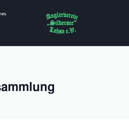
hes
rsammlung