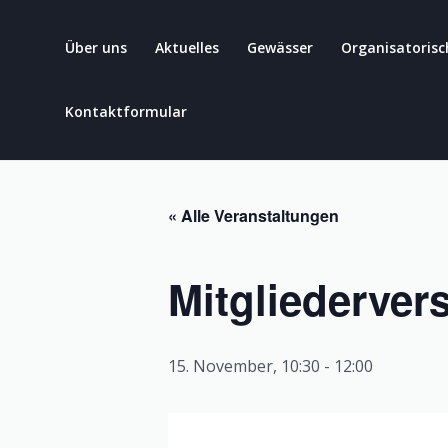
Zum
Inhalt
Über uns
Aktuelles
Gewässer
Organisatorisc
springen
Kontaktformular
« Alle Veranstaltungen
Mitgliederve
15. November, 10:30
-
12:00