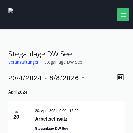
Zum
Inhalt
MA
springen
ME
Steganlage DW See
Veranstaltungen
Steganlage DW See
Veranstaltungen
Ans
Ver
20/4/2024
 - 
8/8/2026
LISTE
Ans
Datum
Nav
Nav
April 2024
wählen.
20. April 2024, 9:00
-
12:00
SA.
20
Arbeitseinsatz
Steganlage DW See