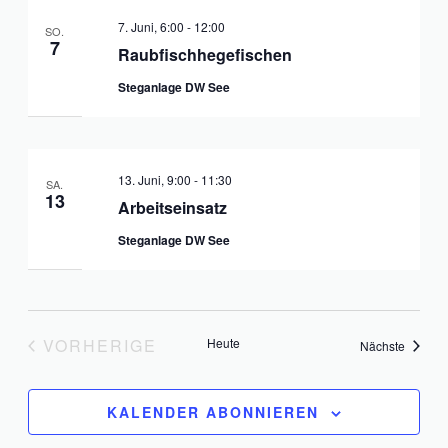
7. Juni, 6:00
-
12:00
SO.
7
Raubfischhegefischen
Steganlage DW See
13. Juni, 9:00
-
11:30
SA.
13
Arbeitseinsatz
Steganlage DW See
VORHERIGE
Heute
Veranst
Nächste
VERANSTALTUNGEN
KALENDER ABONNIEREN