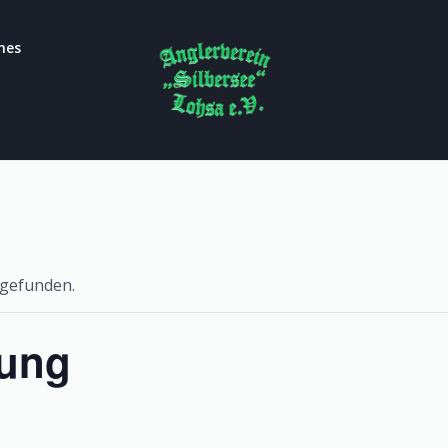
hes
tgefunden.
zung